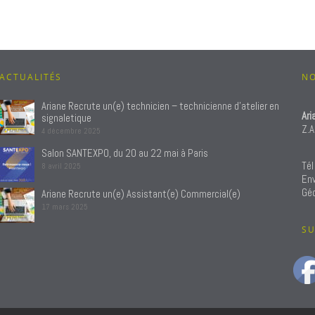
ACTUALITÉS
N
Ariane Recrute un(e) technicien – technicienne d’atelier en
Ari
signaletique
Z.A
4 décembre 2025
Salon SANTEXPO, du 20 au 22 mai à Paris
Tél
8 avril 2025
Env
Géo
Ariane Recrute un(e) Assistant(e) Commercial(e)
17 mars 2025
SU