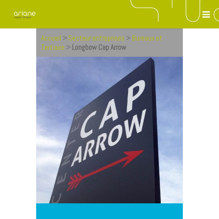
Accueil
>
Secteur entreprises
>
Bureaux et
Tertiaire
>
Longbow Cap Arrow