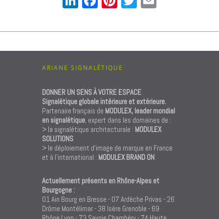
LinkedIn
Facebook
Pinterest
Twitter
Email
ARIANE SIGNALÉTIQUE
DONNER UN SENS À VOTRE ESPACE
Signalétique globale intérieure et extérieure.
Partenaire français de
MODULEX, leader mondial
en signalétique
, expert dans les domaines de :
> la signalétique architecturale :
MODULEX
SOLUTIONS
> le déploiement d’image de marque en France
et à l’international :
MODULEX BRAND ON
.
Actuellement présents en Rhône-Alpes et
Bourgogne :
01 Ain Bourg en Bresse - 07 Ardèche Privas - 26
Drôme Montélimar - 38 Isère Grenoble - 69
Rhône Lyon - 73 Savoie Chambéry - 74 Haute