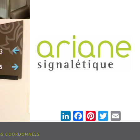
LinkedIn
Facebook
Pinterest
Twitter
Emai
OS COORDONNÉES