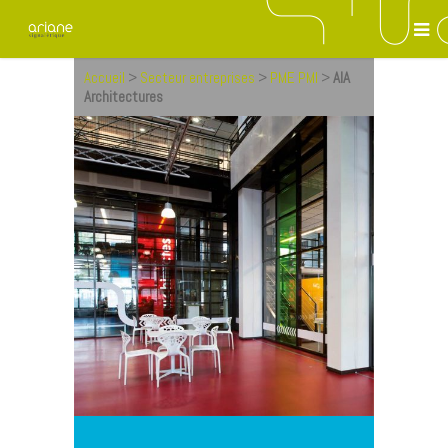
Accueil
>
Secteur entreprises
>
PME PMI
>
AIA
Architectures