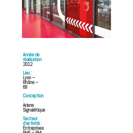
Année de
réalisation
2012
Lieu :
Lyon –
Rhône –
69
Conception
:
Ariane
Signalétique
Secteur
d’activité :
Entreprises
PME – PMI